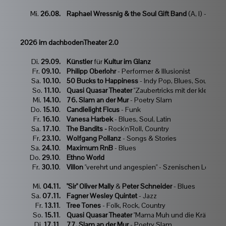
Mi.
26.08.
Raphael Wressnig & the Soul Gift Band
(A, I) - Blue
2026 im dachbodenTheater 2.0
Di.
29.09.
Künstler
für
Kultur im Glanz
Fr.
09.10.
Philipp Oberlohr
- Performer & Illusionist
Sa.
10.10.
50 Bucks to Happiness
- Indy Pop, Blues, Soul
So.
11.10.
Quasi Quasar Theater
"Zaubertricks mit der kleinen 
Mi.
14.10.
76. Slam an der Mur
- Poetry Slam
Do.
15.10
.
Candlelight Ficus
- Funk
Fr.
16.10
.
Vanesa Harbek
- Blues, Soul, Latin
Sa.
17.10
.
The Bandits -
Rock'n'Roll, Country
Fr.
23.10.
Wolfgang Pollanz
- Songs & Stories
Sa.
24.10
.
Maximum RnB
- Blues
Do.
29.10
.
Ethno World
Fr.
30.10
.
Villon
"verehrt und angespien" - Szenischen Lesung
Mi.
04.11.
"Sir"
Oliver Mally
&
Peter Schneider
- Blues
Sa.
07.11.
Fagner Wesley Quintet
- Jazz
Fr.
13.11
.
Tree Tones
- Folk, Rock, Country
So.
15.11
.
Quasi Quasar Theater
"Mama Muh und die Krähe" - Th
Di.
17.11
.
77. Slam an der Mur
- Poetry Slam